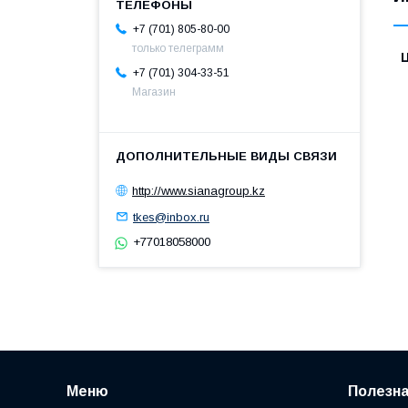
+7 (701) 805-80-00
только телеграмм
+7 (701) 304-33-51
Магазин
http://www.sianagroup.kz
tkes@inbox.ru
+77018058000
Меню
Полезн