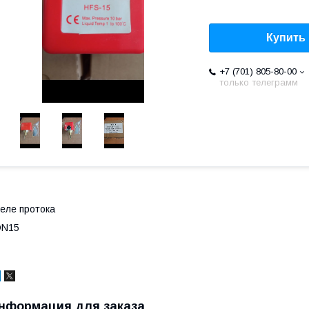
Купить
+7 (701) 805-80-00
только телеграмм
еле протока
DN15
нформация для заказа