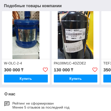
Подобные товары компании
W-OLC-2-4
PA108M1C-4DZDE2
TEF
300 000
130 000
350
₸
₸
Купить
Купить
О нас
Рейтинг не сформирован
Менее 5 отзывов за последний год