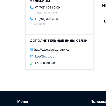
И
+7 (701) 805-80-00
только телеграмм
+7 (701) 304-33-51
Магазин
http://www.sianagroup.kz
tkes@inbox.ru
+77018058000
Меню
Полезн