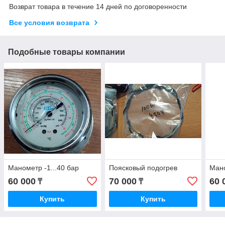
Возврат товара в течение 14 дней по договоренности
Все условия возврата
Подобные товары компании
Манометр -1...40 бар
Поясковый подогрев
Мано
60 000
70 000
60 
₸
₸
Купить
Купить