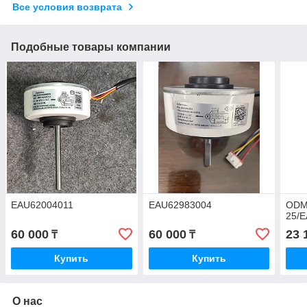
Все условия возврата
Подобные товары компании
EAU62004011
EAU62983004
ODM
25/
60 000
60 000
23 
₸
₸
Купить
Купить
О нас