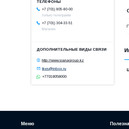
+7 (701) 805-80-00
только телеграмм
+7 (701) 304-33-51
П
Магазин
И
http://www.sianagroup.kz
tkes@inbox.ru
+77018058000
Меню
Полезн