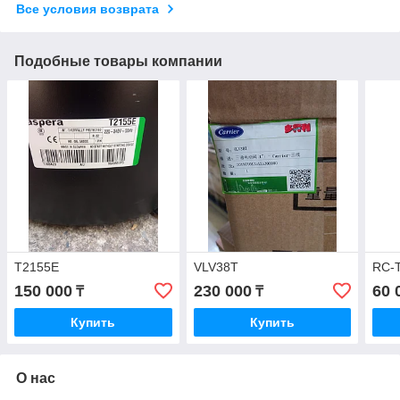
Все условия возврата
Подобные товары компании
T2155E
VLV38T
RC-
150 000
230 000
60 
₸
₸
Купить
Купить
О нас