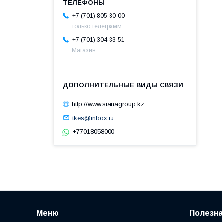
+7 (701) 805-80-00
только телеграмм
+7 (701) 304-33-51
Магазин
http://www.sianagroup.kz
tkes@inbox.ru
+77018058000
Меню
Полезн