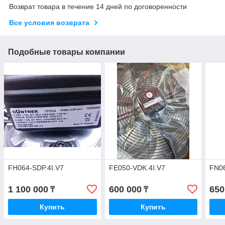
Возврат товара в течение 14 дней по договоренности
Все условия возврата
Подобные товары компании
FH064-SDP.4I.V7
FE050-VDK.4I.V7
FN06
1 100 000
600 000
650
₸
₸
Купить
Купить