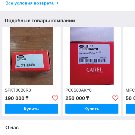
Все условия возврата
Подобные товары компании
SPKT00B6R0
PC0S00AKY0
MFC
190 000
250 000
50 
₸
₸
Купить
Купить
О нас