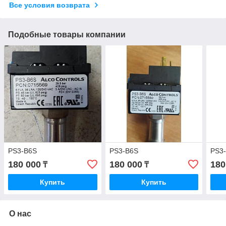
Все условия возврата
Подобные товары компании
PS3-B6S
PS3-B6S
PS3
180 000
180 000
180
₸
₸
Купить
Купить
О нас