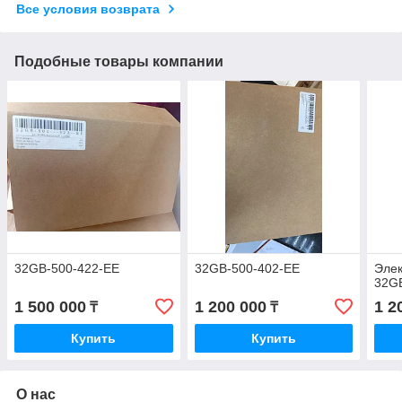
Все условия возврата
Подобные товары компании
32GB-500-422-EE
32GB-500-402-EE
Эле
32G
1 500 000
1 200 000
1 2
₸
₸
Купить
Купить
О нас