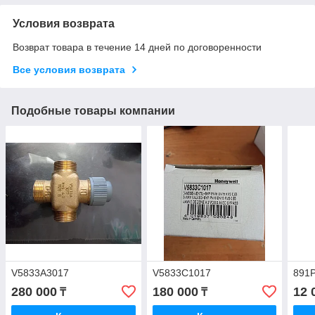
Условия возврата
Возврат товара в течение 14 дней по договоренности
Все условия возврата
Подобные товары компании
V5833A3017
V5833C1017
891
280 000
180 000
12 
₸
₸