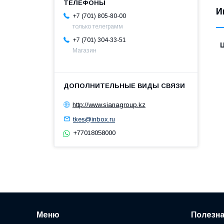
И
+7 (701) 805-80-00
только телеграмм
+7 (701) 304-33-51
Магазин
http://www.sianagroup.kz
tkes@inbox.ru
+77018058000
Меню
Полезн