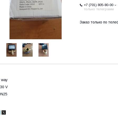
+7 (701) 805-80-00
только телеграмм
Заказ только по теле
 way
30 V
DN25