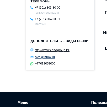
+7 (701) 805-80-00
П
только телеграмм
+7 (701) 304-33-51
Магазин
И
http://www.sianagroup.kz
tkes@inbox.ru
+77018058000
Меню
Полезн