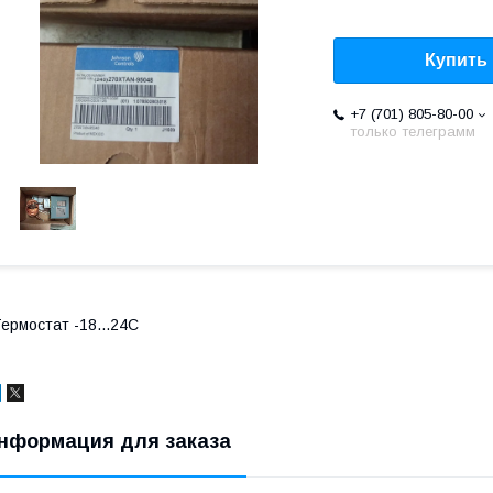
Купить
+7 (701) 805-80-00
только телеграмм
ермостат -18...24С
нформация для заказа