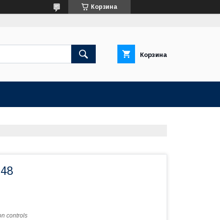
Корзина
Корзина
048
n controls