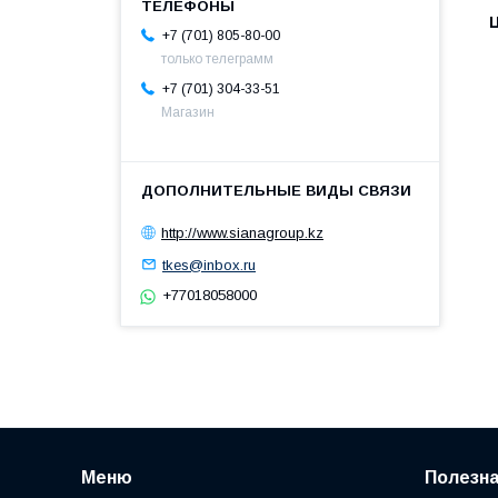
+7 (701) 805-80-00
только телеграмм
+7 (701) 304-33-51
Магазин
http://www.sianagroup.kz
tkes@inbox.ru
+77018058000
Меню
Полезн