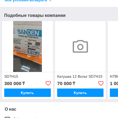
Все условия возврата
Подобные товары компании
SD7H15
Катушка 12 Вольт SD7H15
H7B
300 000
70 000
1 0
₸
₸
Купить
Купить
О нас