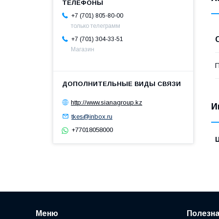
+7 (701) 805-80-00
только телеграмм
+7 (701) 304-33-51
Магазин
П
http://www.sianagroup.kz
И
tkes@inbox.ru
+77018058000
Меню
Полезн