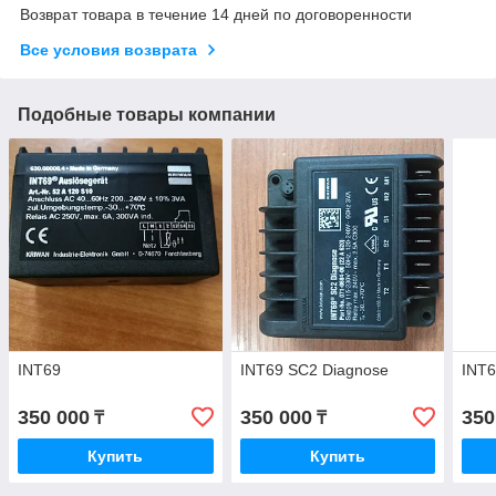
Возврат товара в течение 14 дней по договоренности
Все условия возврата
Подобные товары компании
INT69
INT69 SC2 Diagnose
INT
350 000
350 000
350
₸
₸
Купить
Купить