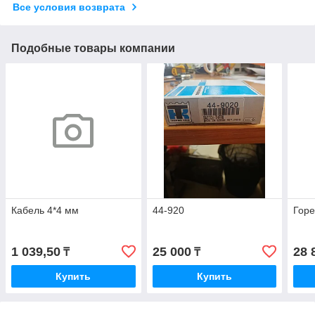
Все условия возврата
Подобные товары компании
Кабель 4*4 мм
44-920
Горе
1 039,50
25 000
28 
₸
₸
Купить
Купить