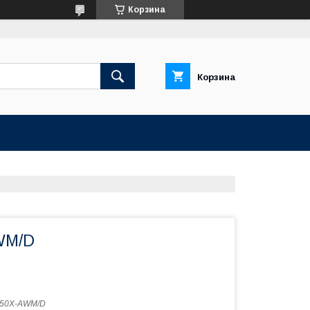
Корзина
Корзина
WM/D
50X-AWM/D