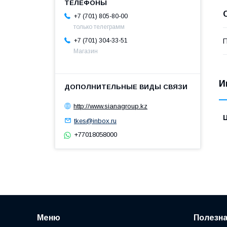
+7 (701) 805-80-00
только телеграмм
П
+7 (701) 304-33-51
Магазин
И
http://www.sianagroup.kz
tkes@inbox.ru
+77018058000
Меню
Полезн