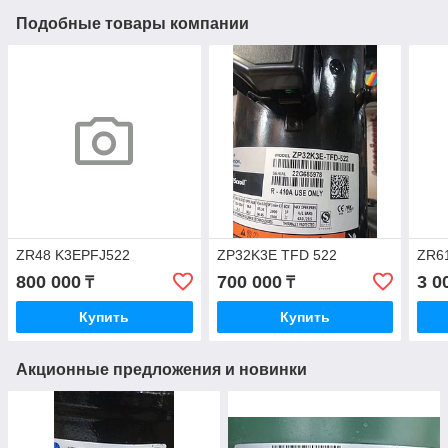
Подобные товары компании
ZR48 K3EPFJ522
ZP32K3E TFD 522
ZR6
800 000
700 000
3 0
₸
₸
Купить
Купить
Акционные предложения и новинки